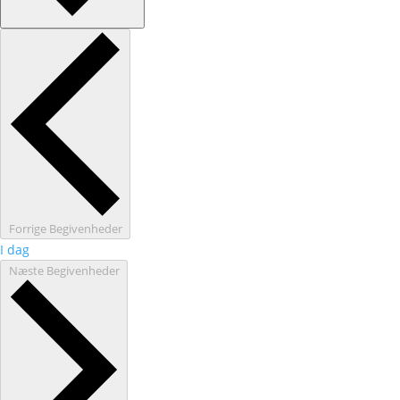
Forrige
Begivenheder
I dag
Næste
Begivenheder