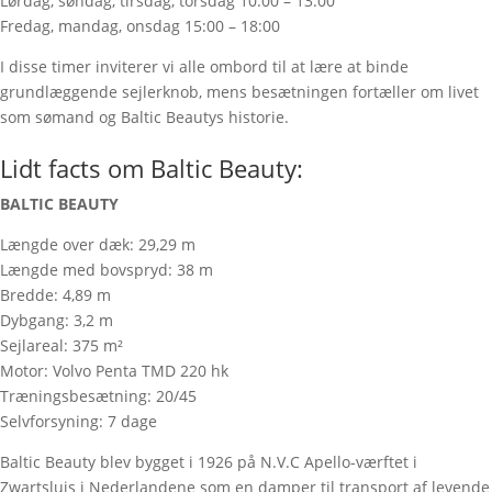
Lørdag, søndag, tirsdag, torsdag 10:00 – 13:00
Fredag, mandag, onsdag 15:00 – 18:00
I disse timer inviterer vi alle ombord til at lære at binde
grundlæggende sejlerknob, mens besætningen fortæller om livet
som sømand og Baltic Beautys historie.
Lidt facts om Baltic Beauty:
BALTIC BEAUTY
Længde over dæk: 29,29 m
Længde med bovspryd: 38 m
Bredde: 4,89 m
Dybgang: 3,2 m
Sejlareal: 375 m²
Motor: Volvo Penta TMD 220 hk
Træningsbesætning: 20/45
Selvforsyning: 7 dage
Baltic Beauty blev bygget i 1926 på N.V.C Apello-værftet i
Zwartsluis i Nederlandene som en damper til transport af levende