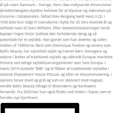
ål på ruten Danmark – Sverige. Dens ikke-indlysende dimensioner
(bredde/længde) skyldtes behovet for at tilpasse sig størrelsen på
sluserne i Götakanalen. Skibet blev dengang kaldt Hans II (2). I
1936 blev hun solgt til svenskerne i bytte for 25 tons levende ål og
skiftede navn til Sven Wilhelm. Efter dekommissioneringen fandt
kaptajn Yngve Victor Gottlow den forfaldende skrog og så
potentiale for et sejlskib. Han gjorde som han drømte, og siden
midten af 1980’erne, først som Dominique Fredion og senere som
Baltic Beauty, har sejlskibet sejlet og trænet børn, teenagere og
voksne i ånden af traditionel sejlads og udbredt Europas maritime
historie ved talrige sejlskibsarrangementer over hele Europa. I
marts 2019 sluttede “BiBi” sig til flåden af traditionelle sejlskibe i
Gdansk Shipowners’ House POLsail, og efter en klasserenovering, i
ejerens farver (hvid og grå) og som en skonnert med stagsejl,
vendte Baltic Beauty tilbage til Østersøens og Nordsøens
farvande. Fra 2024 kan hun også findes ved molen i Sopot, som er
hendes nye hjemhavn.