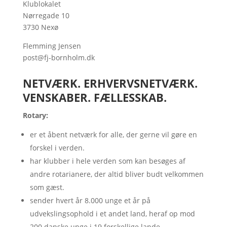
Klublokalet
Nørregade 10
3730 Nexø
Flemming Jensen
post@fj-bornholm.dk
NETVÆRK. ERHVERVSNETVÆRK.
VENSKABER. FÆLLESSKAB.
Rotary:
er et åbent netværk for alle, der gerne vil gøre en
forskel i verden.
har klubber i hele verden som kan besøges af
andre rotarianere, der altid bliver budt velkommen
som gæst.
sender hvert år 8.000 unge et år på
udvekslingsophold i et andet land, heraf op mod
200 danske unge i 19 forskellige lande.