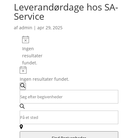
Leverandørdage hos SA-
Service
af
admin
|
apr 29, 2025
Begivenheder
Notice
Ingen
resultater
fundet.
Notice
Ingen resultater fundet.
Begivenheder
Søgning
Søg
Skriv
efter
og
nøgleord.
begivenheder
Søg
visninger
Indtast
efter
Navigation
placering.
Begivenheder
Søg
på
efter
nøgleord.