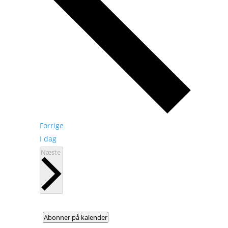
Begivenheder
Forrige
I dag
Begivenheder
Næste
Abonner på kalender