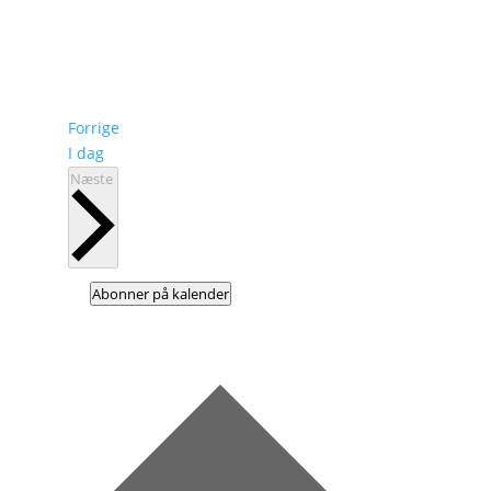
Begivenheder
Forrige
I dag
Begivenheder
Næste
Abonner på kalender