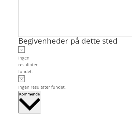
Begivenheder på dette sted
Notice
Ingen
resultater
fundet.
Notice
Ingen resultater fundet.
Vælg
Kommende
dato.