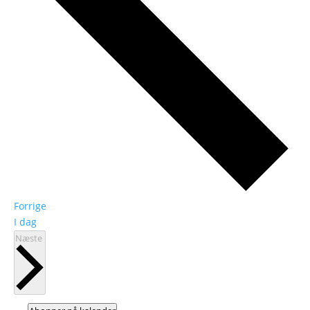
Begivenheder
Forrige
I dag
Begivenheder
Næste