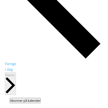
Begivenheder
Forrige
I dag
Begivenheder
Næste
Abonner på kalender