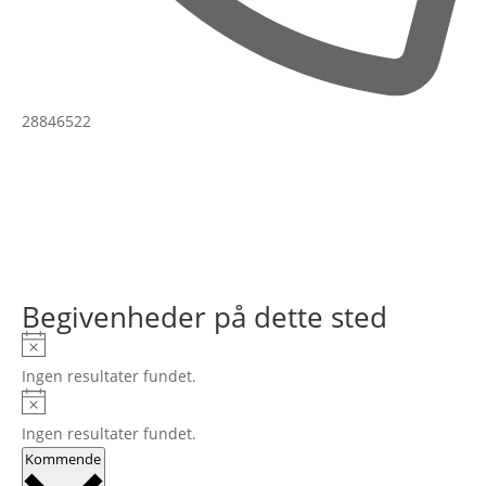
Tlf.
28846522
Begivenheder på dette sted
Notice
Ingen resultater fundet.
Notice
Ingen resultater fundet.
Vælg
Kommende
dato.