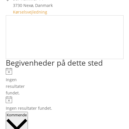
3730 Nexø
,
Danmark
Kørselsvejledning
Begivenheder på dette sted
Notice
Ingen
resultater
fundet.
Notice
Ingen resultater fundet.
Vælg
Kommende
dato.