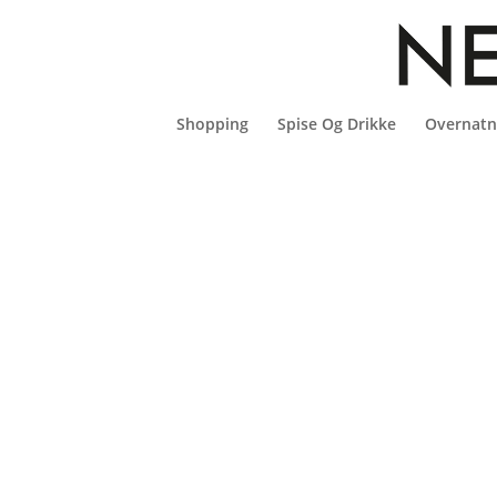
Thank You
Shopping
Spise Og Drikke
Overnatn
[swpm_thank_you_page_registration]